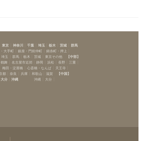
東京
神奈川
千葉
埼玉
栃木
茨城
群馬
坂・大手町
銀座・門前仲町
錦糸町・押上
埼玉
群馬
栃木
茨城
東京その他
【
中部
】
・鶴舞
名古屋市近郊
静岡
浜松
長野
三重
梅田・淀屋橋
心斎橋・なんば
天王寺
京都
奈良
兵庫
和歌山
滋賀
【
中国
】
大分
沖縄
沖縄
大分