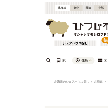
北海道
東北
関東
中部
シェアハウス探し
駅
住所
エ
札幌・石狩
あ行
北海道のシェアハウス探し
北海道
(
17
)
ざ行
は行
JR函館本線(小樽～旭川)
北海道
(
3
)
や行