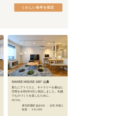
くわしい条件を指定
SHARE HOUSE 180° 山鼻
新たにアトリエと、ギャラリーを兼ねた
空間を令和2年4月に併設しました。札幌
でものづくりを楽しむために、
DETAIL :
東屯田通駅 徒歩3分
女性 外国人
歓迎
￥31,000