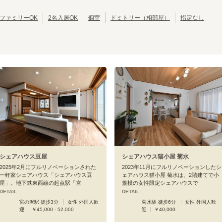
ファミリーOK
2名入居OK
個室
ドミトリー（相部屋）
指定なし
シェアハウス豆屋
シェアハウス猫小屋 菊水
2025年2月にフルリノベーションされた
2023年11月にフルリノベーションしたシ
一軒家シェアハウス「シェアハウス豆
ェアハウス猫小屋 菊水は、2階建てで小
屋」。地下鉄東西線の起点駅「宮
規模の女性限定シェアハウスで
DETAIL :
DETAIL :
宮の沢駅 徒歩3分
女性 外国人歓
菊水駅 徒歩6分
女性 外国人歓
迎
￥45,000 - 52,000
迎
￥40,000