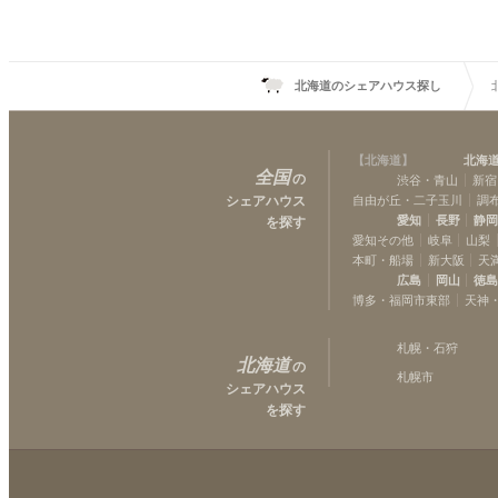
北海道のシェアハウス探し
【
北海道
】
北海
全国
の
渋谷・青山
新宿
シェアハウス
自由が丘・二子玉川
調
愛知
長野
静
を探す
愛知その他
岐阜
山梨
本町・船場
新大阪
天
広島
岡山
徳
博多・福岡市東部
天神
札幌・石狩
北海道
の
札幌市
シェアハウス
を探す