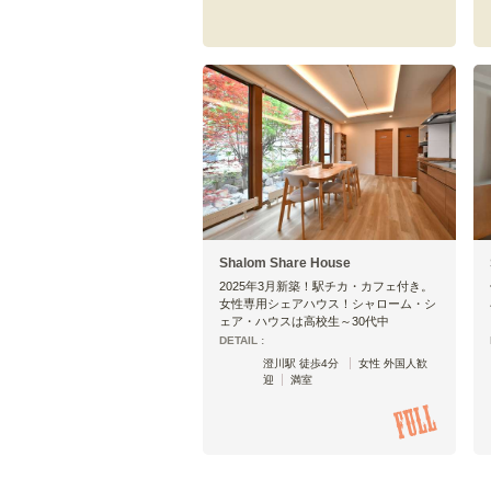
Shalom Share House
2025年3月新築！駅チカ・カフェ付き。
女性専用シェアハウス！シャローム・シ
ェア・ハウスは高校生～30代中
DETAIL :
澄川駅 徒歩4分
女性 外国人歓
迎
満室