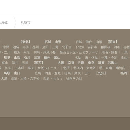
北海道
札幌市
道
【
東北
】
宮城
山形
宮城
仙台
山形
【
関東
】
・中野
池袋・赤羽
品川・蒲田
上野・北千住
下北沢・吉祥寺
飯田橋・四谷
赤
布・立川
横浜・菊名
川崎・武蔵小杉
新百合ヶ丘・たまプラーザ
湘南・鎌倉
千葉
岡
岐阜
山梨
石川
三重
福井
富山
名駅
栄・伏見
千種・今池
金山
富山
福井
石川
【
関西
】
大阪
京都
兵庫
奈良
滋賀
和歌山
満・京橋
上本町・鶴橋
大阪ベイエリア
北摂
北河内・東大阪
堺・泉南
南河内
島
鳥取
山口
広島
岡山・倉敷
徳島
鳥取
山口
【
九州
】
福岡
・大濠
薬院・大橋・六本松
西新・ももち
福岡その他