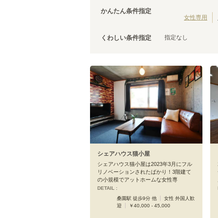
かんたん条件指定
女性専用
指定なし
くわしい条件指定
シェアハウス猫小屋
シェアハウス猫小屋は2023年3月にフル
リノベーションされたばかり！3階建て
の小規模でアットホームな女性専
DETAIL :
桑園駅 徒歩9分 他
女性 外国人歓
迎
￥40,000 - 45,000