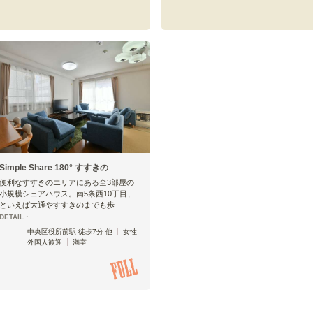
Simple Share 180° すすきの
便利なすすきのエリアにある全3部屋の
小規模シェアハウス。南5条西10丁目、
といえば大通やすすきのまでも歩
DETAIL :
中央区役所前駅 徒歩7分 他
女性
外国人歓迎
満室