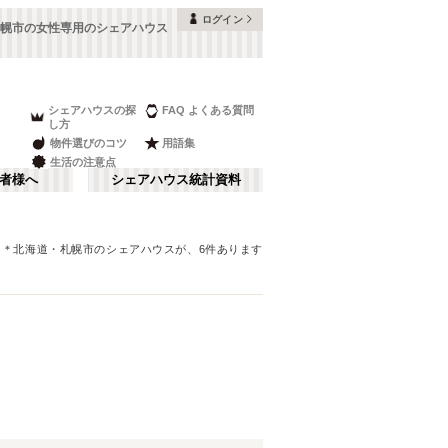
ログイン
幌市の女性専用のシェアハウス
シェアハウスの探
FAQ よくある質問
し方
物件選びのコツ
用語集
生活の注意点
者様へ
シェアハウス統計資料
＊
北海道
・札幌市
のシェアハウスが、
6
件あります
さ行
な行
ま行
北海道新幹線
(
1
)