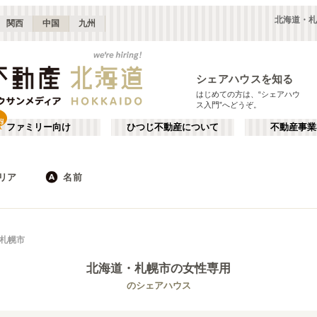
北海道・札
関西
中国
九州
シェアハウスを知る
はじめての方は、“シェアハウ
ス入門”へどうぞ。
ファミリー向け
ひつじ不動産について
不動産事業
リア
名前
JR
地下鉄
北海道
私鉄
か行
が行
札幌市
た行
だ行
北海道
・札幌市
の女性専用
ば行
ぱ行
JR千歳線
札幌市
JR札沼線
(
17
(
)
1
)
(
2
)
のシェアハウス
ら行
わ行