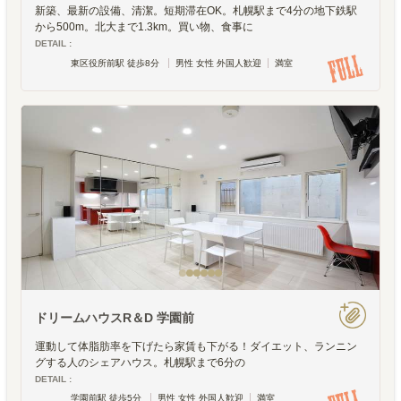
新築、最新の設備、清潔。短期滞在OK。札幌駅まで4分の地下鉄駅
から500m。北大まで1.3km。買い物、食事に
DETAIL :
東区役所前駅 徒歩8分
男性 女性 外国人歓迎
満室
ドリームハウスR＆D 学園前
運動して体脂肪率を下げたら家賃も下がる！ダイエット、ランニン
グする人のシェアハウス。札幌駅まで6分の
DETAIL :
学園前駅 徒歩5分
男性 女性 外国人歓迎
満室