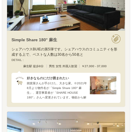
Simple Share 180° 麻生
シェアハウスBUIEの第5弾です。シェアハウスのコミュニティを形
成する上で、ベストな人数は30名から50名と
DETAIL :
麻生駅 徒歩9分
男性 女性 外国人歓迎
￥27,000 - 37,000
好きなものにだけ囲まれたい
雑貨屋さんが手がけた、大きな家。※2021年
8月より物件名が「Simple Share 180° 麻
生」、運営事業者が「SHARE HOUSE
180°」さんへ変更されています。物欲から解
放されたシンプルな空間も魅力的ですが、た
くさんの雑貨をゴチャ混ぜにしたよ