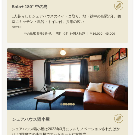
Solo+ 180° 中の島
1人暮らしとシェアハウスのイイトコ取り。地下鉄中の島駅7分。個
室にキッチン・風呂・トイレ付。共用の広い
DETAIL :
中の島駅 徒歩7分 他
男性 女性 外国人歓迎
￥36,000 - 45,000
シェアハウス猫小屋
シェアハウス猫小屋は2023年3月にフルリノベーションされたばか
り！3階建ての小規模でアットホームな女性専