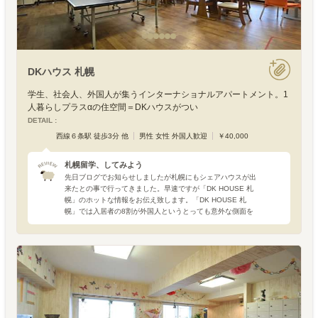
DKハウス 札幌
学生、社会人、外国人が集うインターナショナルアパートメント。1
人暮らしプラスαの住空間＝DKハウスがつい
DETAIL :
西線６条駅 徒歩3分 他
男性 女性 外国人歓迎
￥40,000
札幌留学、してみよう
先日ブログでお知らせしましたが札幌にもシェアハウスが出
来たとの事で行ってきました。早速ですが「DK HOUSE 札
幌」のホットな情報をお伝え致します。「DK HOUSE 札
幌」では入居者の8割が外国人というとっても意外な側面を
持っています。実は北海道は外国人の