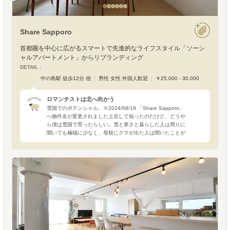
Share Sapporo
首都圏を中心に広がるスマートで先進的なライフスタイル「ソーシ
ャルアパートメント」からリブランディング
DETAIL :
中の島駅 徒歩12分 他
男性 女性 外国人歓迎
￥25,000 - 30,000
ロマンチストは北へ向かう
雪国でのポテンシャル。※2024/08/19 「Share Sapporo」
へ物件名が変更されました上京して知ったのだけど、どうや
ら僕は雪国で育ったらしい。雪と寒さと暮らした人は周りに
聞いても極端に少なく、母校にクマが出た人は聞いたことが
ないのです。冬、雪国の