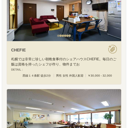
CHEFIE
札幌では非常に珍しい朝晩食事付のシェアハウスCHEFIE。毎日のご
飯は資格を持ったシェフが作り、物件までお
DETAIL :
西線１４条駅 徒歩2分
男性 女性 外国人歓迎
￥30,000 - 32,000