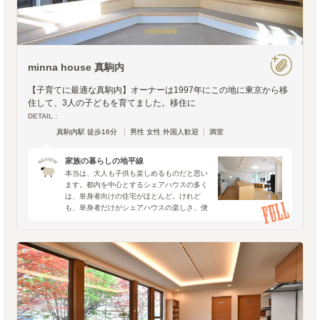
minna house 真駒内
【子育てに最適な真駒内】オーナーは1997年にこの地に東京から移
住して、3人の子どもを育てました。移住に
DETAIL :
真駒内駅 徒歩16分
男性 女性 外国人歓迎
満室
家族の暮らしの地平線
本当は、大人も子供も楽しめるものだと思い
ます。都内を中心とするシェアハウスの多く
は、単身者向けの住宅がほとんど。けれど
も、単身者だけがシェアハウスの楽しさ、便
利さ、心地よさを享受できるということで
も、ないのではとも思います。子を持つファ
ミリーや子育てを終えたシ