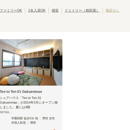
札幌市営地下鉄南北線
ファミリーOK
2名入居OK
個室
ドミトリー（相部屋）
指定なし
麻生
さっぽろ
(
1
)
(
1
)
中の島
平岸
(
3
)
(
1
)
真駒内
(
1
)
Ten to Ten 01 Gakuenmae
シェアハウス「Ten to Ten 01
Gakuenmae」が2014年3月にオープン致
しました。夏には4階
DETAIL :
学園前駅 徒歩5分 他
男性 女性
外国人歓迎
満室