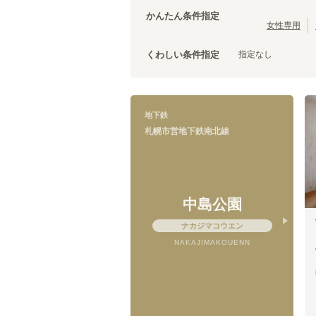
かんたん条件指定
女性専用
札幌市営地下鉄南北線
指定なし
くわしい条件指定
中島公園
(
1
)
澄川
(
1
)
地下鉄
札幌市営地下鉄南北線
中島公園
ナカジマコウエン
NAKAJIMAKOUENN