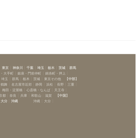
東京
神奈川
千葉
埼玉
栃木
茨城
群馬
坂・大手町
銀座・門前仲町
錦糸町・押上
埼玉
群馬
栃木
茨城
東京その他
【
中部
】
・鶴舞
名古屋市近郊
静岡
浜松
長野
三重
梅田・淀屋橋
心斎橋・なんば
天王寺
京都
奈良
兵庫
和歌山
滋賀
【
中国
】
大分
沖縄
沖縄
大分