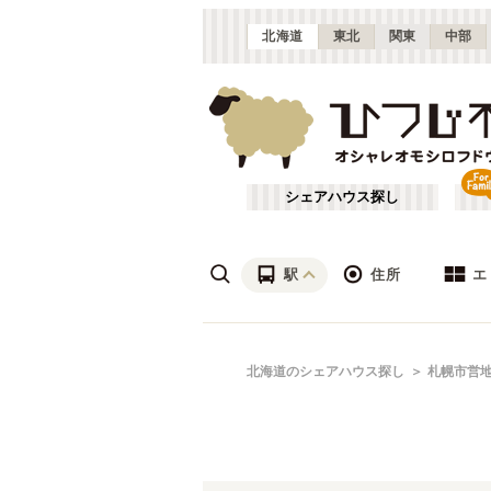
北海道
東北
関東
中部
シェアハウス探し
駅
住所
エ
札幌・石狩
あ行
北海道のシェアハウス探し
札幌市営
(
17
)
ざ行
は行
札幌市営地下鉄東西線
北海道
(
6
)
や行