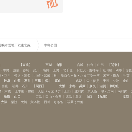
札幌市営地下鉄南北線
中島公園
道
【
東北
】
宮城
山形
宮城
仙台
山形
【
関東
】
・中野
池袋・赤羽
品川・蒲田
上野・北千住
下北沢・吉祥寺
飯田橋・四谷
赤
布・立川
横浜・菊名
川崎・武蔵小杉
新百合ヶ丘・たまプラーザ
湘南・鎌倉
千葉
岡
岐阜
山梨
石川
三重
福井
富山
名駅
栄・伏見
千種・今池
金山
富山
福井
石川
【
関西
】
大阪
京都
兵庫
奈良
滋賀
和歌山
満・京橋
上本町・鶴橋
大阪ベイエリア
北摂
北河内・東大阪
堺・泉南
南河内
島
鳥取
山口
広島
岡山・倉敷
徳島
鳥取
山口
【
九州
】
福岡
・大濠
薬院・大橋・六本松
西新・ももち
福岡その他