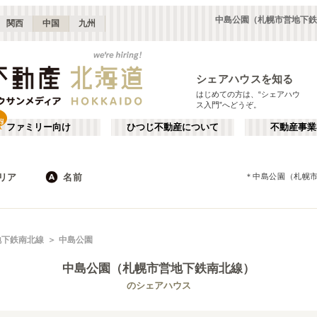
中島公園（札幌市営地下鉄
関西
中国
九州
シェアハウスを知る
はじめての方は、“シェアハウ
ス入門”へどうぞ。
ファミリー向け
ひつじ不動産について
不動産事業
リア
名前
＊
中島公園（札幌
JR
地下鉄
北海道
私鉄
か行
が行
地下鉄南北線
中島公園
た行
だ行
中島公園（札幌市営地下鉄南北線）
ば行
ぱ行
札幌市営地下鉄南北線
札幌市
札幌市営地下鉄東豊線
(
17
)
(
11
)
(
6
)
のシェアハウス
ら行
わ行