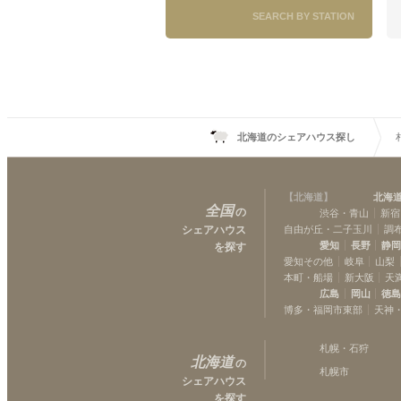
SEARCH BY STATION
北海道のシェアハウス探し
【
北海道
】
北海
全国
の
渋谷・青山
新宿
シェアハウス
自由が丘・二子玉川
調
愛知
長野
静
を探す
愛知その他
岐阜
山梨
本町・船場
新大阪
天
広島
岡山
徳
博多・福岡市東部
天神
札幌・石狩
北海道
の
札幌市
シェアハウス
を探す