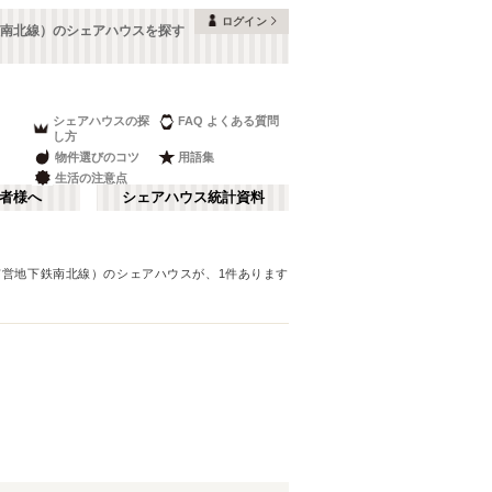
ログイン
南北線）のシェアハウスを探す
シェアハウスの探
FAQ よくある質問
し方
物件選びのコツ
用語集
生活の注意点
者様へ
シェアハウス統計資料
市営地下鉄南北線）
のシェアハウスが、
1
件あります
さ行
な行
ま行